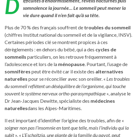
D
ifficultés d’endormissement, réveils nocturnes puis
somnolence la journée… Le sommeil peut mener la
vie dure quand il n’en fait qu’à sa tête.
Plus de 70 % des français souffrent de
troubles du sommeil
(chiffres Institut national du sommeil et de la vigilance, INSV).
Certaines périodes clé se montrent propices à ces
dérèglements : en dehors du bébé, qui a des
cycles de
sommeils
particuliers, on les retrouve fréquemment à
l’adolescence et lors de la
ménopause
. Pourtant, l’usage de
somnifères
peut être évité car il existe des
alternatives
naturelles
pour se réconcilier avec son oreiller. «
Les troubles
du sommeil reflètent un déséquilibre de l’organisme, qui touche
souvent le système nerveux ortho-parasympathique
», analyse le
Dr Jean-Jacques Dewitte, spécialiste des
médecines
naturelles
dans les Alpes-Maritimes.
Il est important d’identifier l’origine des troubles, afin de «
soigner non pas l’insomnie en tant que telle, mais l’individu qui la
subit
». «
L’Escholtzia, une plante de la famille du pavot, peut