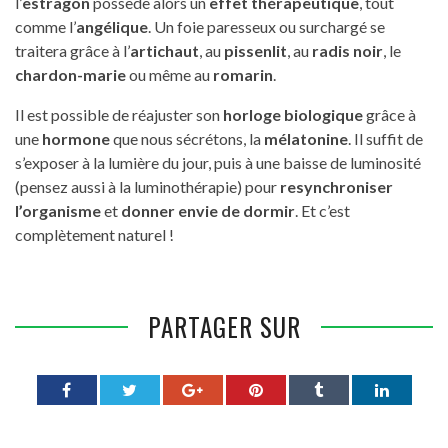
l’
estragon
possède alors un
effet thérapeutique
, tout
comme l’
angélique
. Un foie paresseux ou surchargé se
traitera grâce à l’
artichaut
, au
pissenlit
, au
radis noir
, le
chardon-marie
ou même au
romarin
.
Il est possible de réajuster son
horloge biologique
grâce à
une
hormone
que nous sécrétons, la
mélatonine
. Il suffit de
s’exposer à la lumière du jour, puis à une baisse de luminosité
(pensez aussi à la luminothérapie) pour
resynchroniser
l’organisme
et
donner envie de dormir
. Et c’est
complètement naturel !
PARTAGER SUR