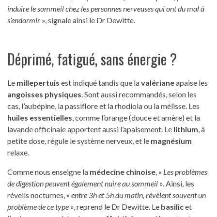
induire le sommeil chez les personnes nerveuses qui ont du mal à
s’endormir
», signale ainsi le Dr Dewitte.
Déprimé, fatigué, sans énergie ?
Le
millepertuis
est indiqué tandis que la
valériane
apaise les
angoisses physiques
. Sont aussi recommandés, selon les
cas, l’aubépine, la passiflore et la rhodiola ou la mélisse. Les
huiles essentielles
, comme l’orange (douce et amère) et la
lavande officinale apportent aussi l’apaisement. Le
lithium
, à
petite dose, régule le système nerveux, et le
magnésium
relaxe.
Comme nous enseigne la
médecine chinoise
, «
Les problèmes
de digestion peuvent également nuire au sommeil
». Ainsi, les
réveils nocturnes, «
entre 3h et 5h du matin, révèlent souvent un
problème de ce type
», reprend le Dr Dewitte. Le
basilic
et