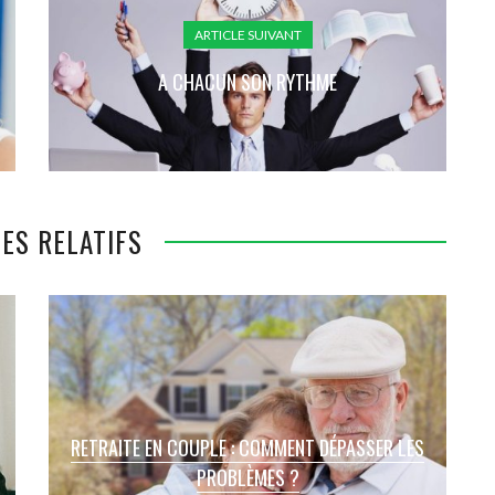
ARTICLE SUIVANT
A CHACUN SON RYTHME
ES RELATIFS
RETRAITE EN COUPLE : COMMENT DÉPASSER LES
PROBLÈMES ?