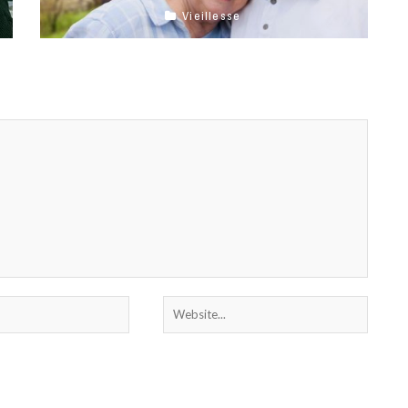
Vieillesse
La retraite a des répercutions sur la vie
professionnelle et sociale mais également sur la
vie de couple. Selon l’Institut ...