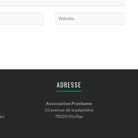
ADRESSE
Association Psychome
10 avenue de la pépinière
les
78220 Viroflay