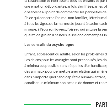
la fascination et intéressent tous les enfants et par 
une émotion débordante parfois signifiée par les ple
observent au point de commenter les péripéties de
En ce qui concerne l’animal non familier, l’être humai
à tous les âges, de la marmotte jouant à cache-cach
groupe, à l’écureuil joyeux, l’oiseau qui aiguise la sen
qualité de gibier, il ne nous laisse décidément pas in
Les conseils du psychologue
Enfant, adolescent ou adulte, selon les problèmes 
Les chiens pour les aveugles sont préconisés, les 
à minima est possible sans séquelles d’un handicap p
des animaux pour permettre une relation qui amènerait
dans n’importe quel handicap l’être humain (enfant, 
canaliser un minimum son besoin de donner et recevoi
PAR