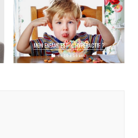
MON ENFANT EST-IL HYPERACTIF ?
de 10 à 16 ans
Turbulent ou hyperactif ? Normal ou
pathologique? Courir,sauter,grimper partout,
c’est plutôt normal chez un enfant.La question de
l’hyperactivité chez l’enfant ...