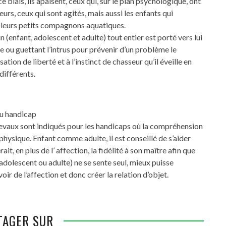
ce biais, ils apaisent, ceux qui, sur le plan psychologique, ont
urs, ceux qui sont agités, mais aussi les enfants qui
 leurs petits compagnons aquatiques.
n (enfant, adolescent et adulte) tout entier est porté vers lui
e ou guettant l’intrus pour prévenir d’un problème le
sation de liberté et à l’instinct de chasseur qu’il éveille en
différents.
du handicap
chevaux sont indiqués pour les handicaps où la compréhension
hysique. Enfant comme adulte, il est conseillé de s’aider
, en plus de l’ affection, la fidélité à son maître afin que
adolescent ou adulte) ne se sente seul, mieux puisse
r de l’affection et donc créer la relation d’objet.
TAGER SUR