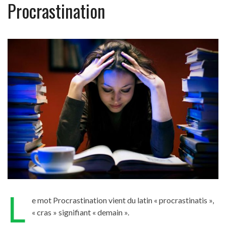
Procrastination
L
e mot Procrastination vient du latin « procrastinatis »,
« cras » signifiant « demain ».